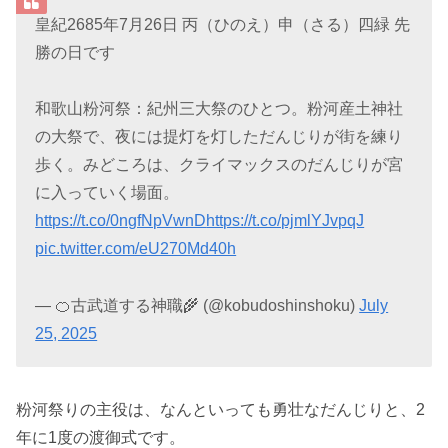
皇紀2685年7月26日 丙（ひのえ）申（さる）四緑 先
勝の日です
和歌山粉河祭：紀州三大祭のひとつ。粉河産土神社
の大祭で、夜には提灯を灯しただんじりが街を練り
歩く。みどころは、クライマックスのだんじりが宮
に入っていく場面。
https://t.co/0ngfNpVwnD
https://t.co/pjmlYJvpqJ
pic.twitter.com/eU270Md40h
— 🍊古武道する神職🌾 (@kobudoshinshoku)
July
25, 2025
粉河祭りの主役は、なんといっても勇壮なだんじりと、2
年に1度の渡御式です。