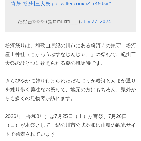
宵祭
#紀州三大祭
pic.twitter.com/hZTiK9JsvY
— たむ吉✨✨✨ (@tamukiti___)
July 27, 2024
粉河祭りは、和歌山県紀の川市にある粉河寺の鎮守「粉河
産土神社（こかわうぶすなじんじゃ）」の祭礼で、紀州三
大祭のひとつに数えられる夏の風物詩です。
きらびやかに飾り付けられただんじりが粉河とんまか通り
を練り歩く勇壮なお祭りで、地元の方はもちろん、県外か
らも多くの見物客が訪れます。
2026年（令和8年）は7月25日（土）が宵祭、7月26日
（日）が本祭として、紀の川市公式や和歌山県の観光サイ
トで発表されています。