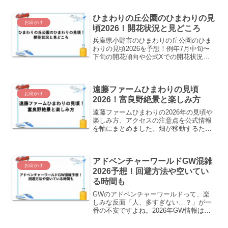
雑回避のコツまでまとめました。
ひまわりの丘公園のひまわりの見
お出かけ
頃2026！開花状況と見どころ
兵庫県小野市のひまわりの丘公園のひま
わりの見頃2026を予想！例年7月中旬〜
下旬の開花傾向や公式Xでの開花状況の
確認方法、約40万本の花畑とひまわりの
塔、アクセスや駐車場、遊具・噴水の楽
しみ方をまとめました。
遠藤ファームひまわりの見頃
お出かけ
2026！富良野絶景と楽しみ方
遠藤ファームひまわりの2026年の見頃や
楽しみ方、アクセスの注意点を公式情報
を軸にまとめました。畑が移動するため
見頃が読みにくいスポットの最新開花状
況の確認方法もご紹介します！
アドベンチャーワールドGW混雑
お出かけ
2026予想！回避方法や空いてい
る時間も
GWのアドベンチャーワールドって、楽
しみな反面「人、多すぎない…？」が一
番の不安ですよね。2026年GW情報は
「未発表」と明記しつつ、公式発表や例
年の動きから「こうなりそう」をやさし