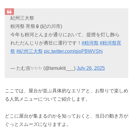
紀州三大祭
粉河祭 宵祭🏮(紀の川市)
今年も粉河とんまか通りにおいて、提燈を灯し飾ら
れただんじりが勇壮に運行です！
#粉河祭
#粉河祭宵
祭
#紀州三大祭
pic.twitter.com/gjoPBWVShj
— たむ吉✨✨✨ (@tamukiti___)
July 26, 2025
ここでは、屋台が並ぶ具体的なエリアと、お祭りで楽しめ
る人気メニューについてご紹介します。
どこに屋台が集まるのかを知っておくと、当日の動き方が
ぐっとスムーズになりますよ。