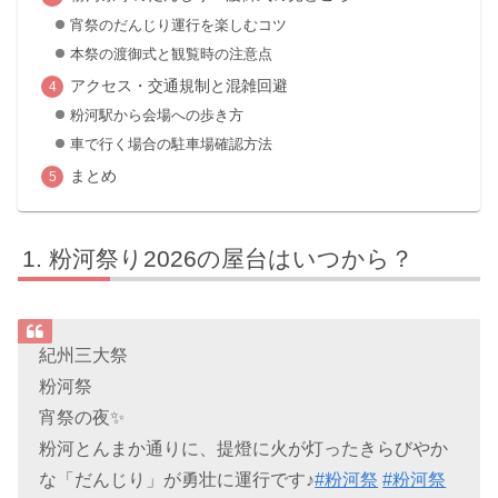
宵祭のだんじり運行を楽しむコツ
本祭の渡御式と観覧時の注意点
アクセス・交通規制と混雑回避
粉河駅から会場への歩き方
車で行く場合の駐車場確認方法
まとめ
粉河祭り2026の屋台はいつから？
紀州三大祭
粉河祭
宵祭の夜✨
粉河とんまか通りに、提燈に火が灯ったきらびやか
な「だんじり」が勇壮に運行です♪
#粉河祭
#粉河祭