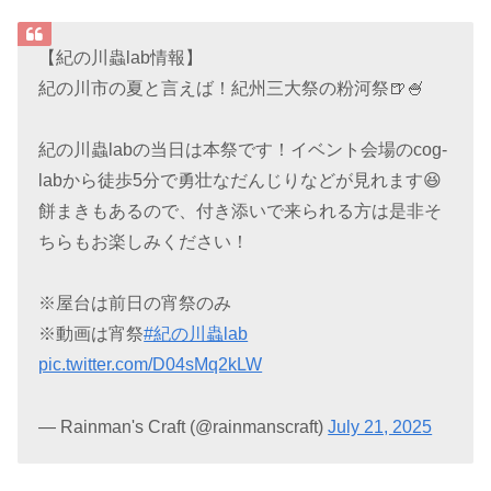
【紀の川蟲lab情報】
紀の川市の夏と言えば！紀州三大祭の粉河祭🍺🍧
紀の川蟲labの当日は本祭です！イベント会場のcog-
labから徒歩5分で勇壮なだんじりなどが見れます😆
餅まきもあるので、付き添いで来られる方は是非そ
ちらもお楽しみください！
※屋台は前日の宵祭のみ
※動画は宵祭
#紀の川蟲lab
pic.twitter.com/D04sMq2kLW
— Rainman's Craft (@rainmanscraft)
July 21, 2025