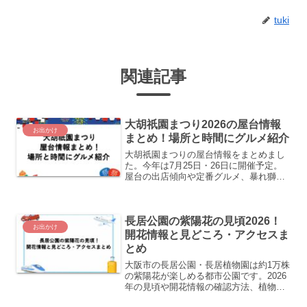
tuki
関連記事
大胡祇園まつり2026の屋台情報
お出かけ
まとめ！場所と時間にグルメ紹介
大胡祇園まつりの屋台情報をまとめまし
た。今年は7月25日・26日に開催予定。
屋台の出店傾向や定番グルメ、暴れ獅子
や山車・神輿の見どころ、アクセスや混
雑対策まで、おでかけ前にチェックでき
ます。
長居公園の紫陽花の見頃2026！
お出かけ
開花情報と見どころ・アクセスま
とめ
大阪市の長居公園・長居植物園は約1万株
の紫陽花が楽しめる都市公園です。2026
年の見頃や開花情報の確認方法、植物園
の見どころ、長居駅からのアクセスや混