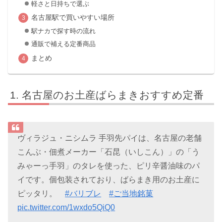
軽さと日持ちで選ぶ
名古屋駅で買いやすい場所
駅ナカで探す時の流れ
通販で補える定番商品
まとめ
名古屋のお土産ばらまきおすすめ定番
ヴィラジュ・ニシムラ 手羽先パイは、名古屋の老舗
こんぶ・佃煮メーカー「石昆（いしこん）」の「う
みゃーっ手羽」のタレを使った、ピリ辛醤油味のパ
イです。個包装されており、ばらまき用のお土産に
ピッタリ。
#バリブレ
#ご当地銘菓
pic.twitter.com/1wxdo5QiQ0