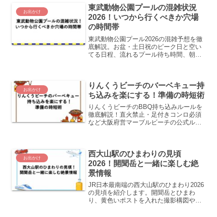
東武動物公園プールの混雑状況
お出かけ
2026！いつから行くべきか穴場
の時間帯
東武動物公園プール2026の混雑予想を徹
底解説。お盆・土日祝のピーク日と空い
てる日程、流れるプール待ち時間、朝イ
チや夕方の穴場時間帯と回避のコツをま
とめました！
りんくうビーチのバーベキュー持
お出かけ
ち込みを楽にする！準備の時短術
りんくうビーチのBBQ持ち込みルールを
徹底解説！直火禁止・足付きコンロ必須
など大阪府営マーブルビーチの公式ルー
ルと、家で7割仕込んで現地を時短にする
コツ、駐車場や雨天時の対処法までまと
めました。
西大山駅のひまわりの見頃
お出かけ
2026！開聞岳と一緒に楽しむ絶
景情報
JR日本最南端の西大山駅のひまわり2026
の見頃を紹介します。開聞岳とひまわ
り、黄色いポストを入れた撮影構図や晴
天時のベスト時間帯、指宿枕崎線でのア
クセス、長崎鼻・池田湖を巡る周辺観光