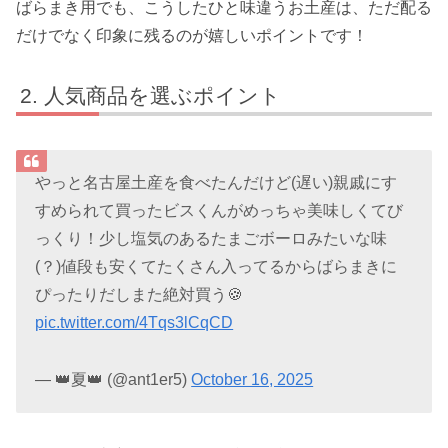
ばらまき用でも、こうしたひと味違うお土産は、ただ配る
だけでなく印象に残るのが嬉しいポイントです！
人気商品を選ぶポイント
やっと名古屋土産を食べたんだけど(遅い)親戚にす
すめられて買ったビスくんがめっちゃ美味しくてび
っくり！少し塩気のあるたまごボーロみたいな味
(？)値段も安くてたくさん入ってるからばらまきに
ぴったりだしまた絶対買う🍪
pic.twitter.com/4Tqs3lCqCD
— 👑夏👑 (@ant1er5)
October 16, 2025