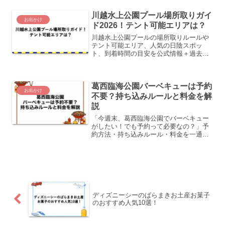
までまとめました。
川越水上公園プール場所取りガイ
お出かけ
ド2026！テント可能エリアは？
川越水上公園プールの場所取りルールや
テント可能エリア、人気の日陰スポッ
ト、到着時間の目安を公式情報＋過去傾
向で詳しく解説します。
葛西臨海公園バーベキューは予約
お出かけ
不要？持ち込みルールと料金を解
説
「今週末、葛西臨海公園でバーベキュー
がしたい！でも予約って必要なの？」予
約方法・持ち込みルール・料金を一通り
解説します。事前にしっかり読んでおけ
ば、当日スムーズに楽しめるはずです。
ディズニーシーのばらまきお土産お菓子
のおすすめ人気10選！