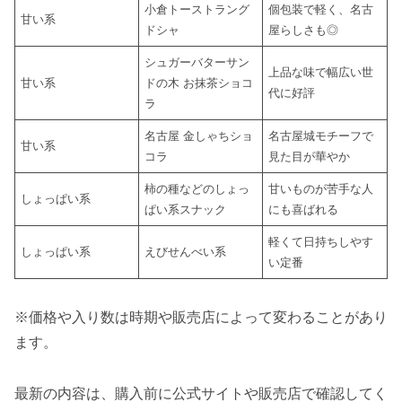
小倉トーストラング
個包装で軽く、名古
甘い系
ドシャ
屋らしさも◎
シュガーバターサン
上品な味で幅広い世
甘い系
ドの木 お抹茶ショコ
代に好評
ラ
名古屋 金しゃちショ
名古屋城モチーフで
甘い系
コラ
見た目が華やか
柿の種などのしょっ
甘いものが苦手な人
しょっぱい系
ぱい系スナック
にも喜ばれる
軽くて日持ちしやす
しょっぱい系
えびせんべい系
い定番
※価格や入り数は時期や販売店によって変わることがあり
ます。
最新の内容は、購入前に公式サイトや販売店で確認してく