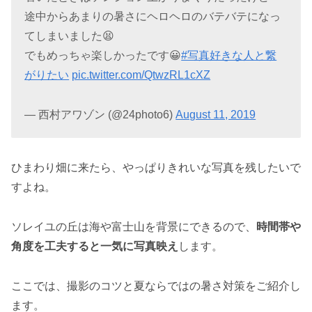
途中からあまりの暑さにヘロヘロのバテバテになっ
てしまいました😫
でもめっちゃ楽しかったです😀
#写真好きな人と繋
がりたい
pic.twitter.com/QtwzRL1cXZ
— 西村アワゾン (@24photo6)
August 11, 2019
ひまわり畑に来たら、やっぱりきれいな写真を残したいで
すよね。
ソレイユの丘は海や富士山を背景にできるので、
時間帯や
角度を工夫すると一気に写真映え
します。
ここでは、撮影のコツと夏ならではの暑さ対策をご紹介し
ます。