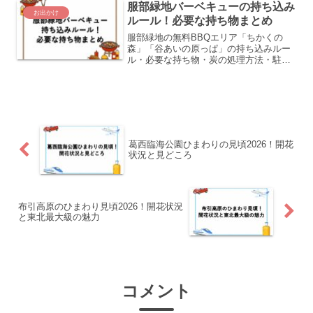
服部緑地バーベキューの持ち込み
お出かけ
ルール！必要な持ち物まとめ
服部緑地の無料BBQエリア「ちかくの
森」「谷あいの原っぱ」の持ち込みルー
ル・必要な持ち物・炭の処理方法・駐車
場情報をまとめました。2025年以降の最
新ルール変更点も解説しています。
葛西臨海公園ひまわりの見頃2026！開花
状況と見どころ
布引高原のひまわり見頃2026！開花状況
と東北最大級の魅力
コメント