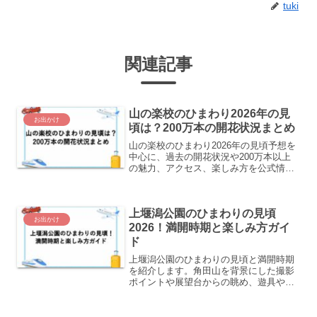
tuki
関連記事
山の楽校のひまわり2026年の見
お出かけ
頃は？200万本の開花状況まとめ
山の楽校のひまわり2026年の見頃予想を
中心に、過去の開花状況や200万本以上
の魅力、アクセス、楽しみ方を公式情報
を軸にまとめました。青森県八戸市の旧
校舎裏に広がる絶景の準備にどうぞ！
上堰潟公園のひまわりの見頃
お出かけ
2026！満開時期と楽しみ方ガイ
ド
上堰潟公園のひまわりの見頃と満開時期
を紹介します。角田山を背景にした撮影
ポイントや展望台からの眺め、遊具やバ
ーベキュー、わらアートとの時期の違
い、アクセスや暑さ対策まで、おでかけ
前にまとめました。