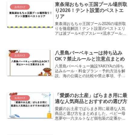
東条湖おもちゃ王国プール場所取
お出かけ
り2026！テント設置のベストエ
リア
東条湖おもちゃ王国プール2026の場所取
りを徹底解説！テント設置のベストエリ
アは波プール×ボブスレー×流水プールの
三角地帯。営業時間・テント持込ルー
ル・到着タイミング・駐車場攻略法まで
まとめました。
八景島バーベキューは持ち込み
お出かけ
OK？禁止ルールと注意点まとめ
八景島バーベキュー施設YAKIYAの持ち
込みルール・料金プラン・予約方法を解
説。海の公園との比較や禁止事項、子連
れ・ペット連れ向け情報もまとめまし
た。
「愛媛のお土産」ばらまき用に最
お出かけ
適な人気商品とおすすめの選び方
愛媛のお土産でばらまき用に最適な人気
商品と選び方をまとめました。ベビー母
恵夢や一六タルトなど個包装の定番から
柑橘菓子や雑貨まで、人数や日持ちに合
わせた選び方と購入できる場所を紹介し
ます。