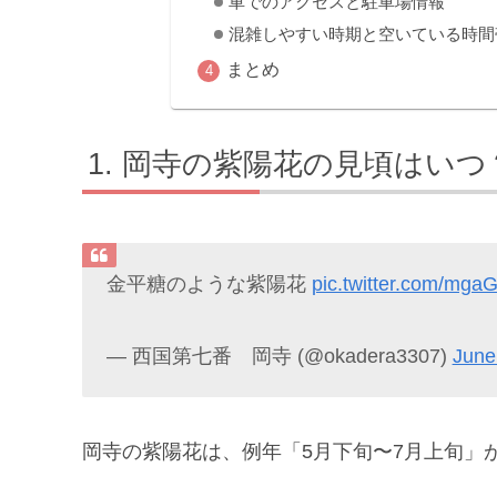
車でのアクセスと駐車場情報
混雑しやすい時期と空いている時間
まとめ
岡寺の紫陽花の見頃はいつ？
金平糖のような紫陽花
pic.twitter.com/mg
— 西国第七番 岡寺 (@okadera3307)
June
岡寺の紫陽花は、例年「5月下旬〜7月上旬」