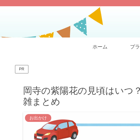
ホーム
プラ
PR
岡寺の紫陽花の見頃はいつ？
雑まとめ
お出かけ