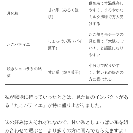
個包装で常温保存し
甘い系（みるく饅
やすく、まろやかな
月化粧
頭）
ミルク風味で万人受
けする
たこ焼きモチーフの
しょっぱい系（パイ
見た目で「大阪っぽ
たこパティエ
菓子）
い！」と話題になり
やすい
小分けで配りやす
焼きショコラ系の銘
甘い系（焼き菓子）
く、甘いもの好きの
菓
方に喜ばれる
私が職場に持っていったときは、見た目のインパクトがあ
る「たこパティエ」が特に盛り上がりました。
味の好みは人それぞれなので、甘い系としょっぱい系を組
み合わせて選ぶと、より多くの方に喜んでもらえますよ！