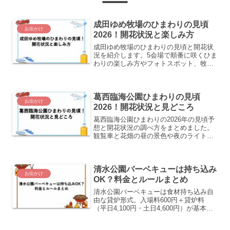
成田ゆめ牧場のひまわりの見頃
お出かけ
2026！開花状況と楽しみ方
成田ゆめ牧場のひまわりの見頃と開花状
況を紹介します。5会場で順番に咲くひま
わりの楽しみ方やフォトスポット、牧場
の入場料金、アクセスや混雑回避まで、
おでかけ前にチェックしたい情報をまと
めました。
葛西臨海公園ひまわりの見頃
お出かけ
2026！開花状況と見どころ
葛西臨海公園ひまわりの2026年の見頃予
想と開花状況の調べ方をまとめました。
観覧車と花畑の昼の景色や夜のライトア
ップなどの見どころ、アクセスや暑さ対
策もご紹介します。
清水公園バーベキューは持ち込み
お出かけ
OK？料金とルールまとめ
清水公園バーベキューは食材持ち込み自
由な貸炉形式。入場料600円＋貸炉料
（平日4,100円・土日4,600円）が基本料
金。手ぶらプランや予約方法・ルールも
まとめました。