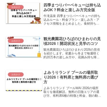
四季まつりバーベキューは持ち込
お出かけ
みOK？料金と楽しみ方完全版
牛滝温泉 四季まつりバーベキューの持ち
込みルール・料金プラン・楽しみ方・ア
クセス情報をまとめました。食材持ち込
みOK、テラスBBQは手ぶらプランで楽
しめます。WEBER製グリルや温泉も魅
力です。
観光農園花ひろばのひまわりの見
お出かけ
頃2026！開花状況と見学のコツ
観光農園花ひろばのひまわり2026の見頃
を紹介します。初夏から冬まで毎週咲く
約20万本の楽しみ方や、花摘み持ち帰り
体験、入園料金、車・公共交通でのアク
セスや周辺の味覚狩りまで、やさしくま
とめました。
よみうりランド プールの場所取
お出かけ
り2026！有料席と無料席の選び
方
よみうりランド プールWAI 2026の場所
取りを徹底解説。無料の日陰エリアの選
び方、有料席6種の特徴と料金、朝の動き
方まで失敗しない選び方のコツをまとめ
ました！